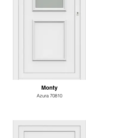
Monty
Azura 70810