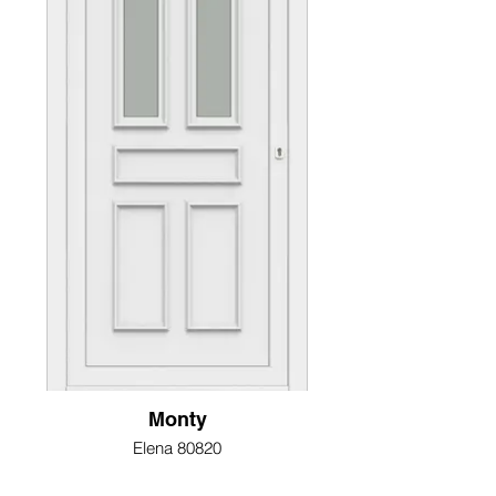
Monty
Elena 80820