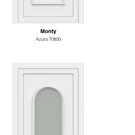
Monty
Azura 70800