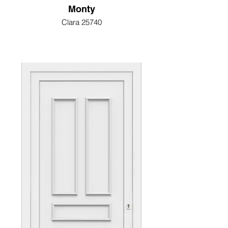
Monty
Clara 25740