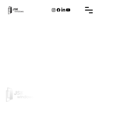
JSK Windows is een Belgisch bedrijf dat PVC/Alu
kozijnen en deuren ontwerpt en produceert.
PVC-frame
Aluminium frame