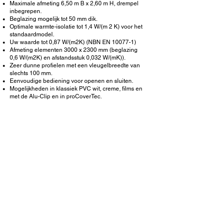
Maximale afmeting 6,50 m B x 2,60 m H, drempel
inbegrepen.
Beglazing mogelijk tot 50 mm dik.
Optimale warmte-isolatie tot 1,4 W/(m 2 K) voor het
standaardmodel.
Uw waarde tot 0,87 W/(m2K) (NBN EN 10077-1)
Afmeting elementen 3000 x 2300 mm (beglazing
0,6 W/(m2K) en afstandsstuk 0,032 W/(mK)).
Zeer dunne profielen met een vleugelbreedte van
slechts 100 mm.
Eenvoudige bediening voor openen en sluiten.
Mogelijkheden in klassiek PVC wit, creme, films en
met de Alu-Clip en in proCoverTec.