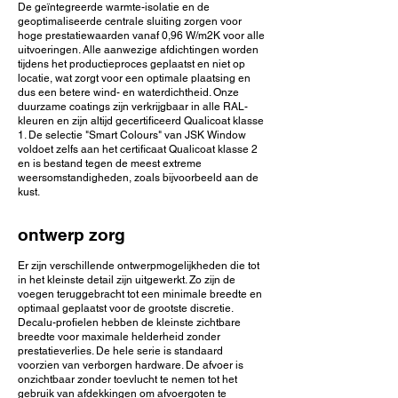
De geïntegreerde warmte-isolatie en de
geoptimaliseerde centrale sluiting zorgen voor
hoge prestatiewaarden vanaf 0,96 W/m2K voor alle
uitvoeringen. Alle aanwezige afdichtingen worden
tijdens het productieproces geplaatst en niet op
locatie, wat zorgt voor een optimale plaatsing en
dus een betere wind- en waterdichtheid. Onze
duurzame coatings zijn verkrijgbaar in alle RAL-
kleuren en zijn altijd gecertificeerd Qualicoat klasse
1. De selectie "Smart Colours" van JSK Window
voldoet zelfs aan het certificaat Qualicoat klasse 2
en is bestand tegen de meest extreme
weersomstandigheden, zoals bijvoorbeeld aan de
kust.
ontwerp zorg
Er zijn verschillende ontwerpmogelijkheden die tot
in het kleinste detail zijn uitgewerkt. Zo zijn de
voegen teruggebracht tot een minimale breedte en
optimaal geplaatst voor de grootste discretie.
Decalu-profielen hebben de kleinste zichtbare
breedte voor maximale helderheid zonder
prestatieverlies. De hele serie is standaard
voorzien van verborgen hardware. De afvoer is
onzichtbaar zonder toevlucht te nemen tot het
gebruik van afdekkingen om afvoergoten te