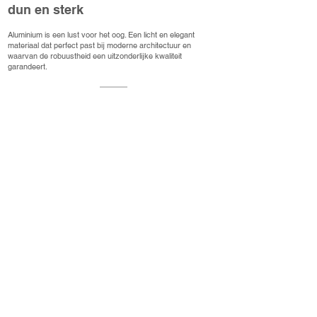
dun en sterk
Aluminium is een lust voor het oog. Een licht en elegant
materiaal dat perfect past bij moderne architectuur en
waarvan de robuustheid een uitzonderlijke kwaliteit
garandeert.
ONDERHOUD
makkelijk onderhoud
Aluminium is weerbestendig, lichtecht en gemakkelijk schoon
te maken. Pas de sluitingen van tijd tot tijd aan, maak
regelmatig schoon: onderhoud vereist verder niets.
OMGEVING
duurzaam
Duurzaam en 100% recycleerbaar: aluminium ramen en
deuren zijn milieuvriendelijk.