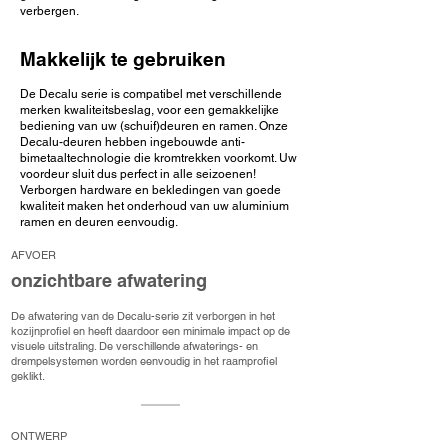
verbergen.
Makkelijk te gebruiken
De Decalu serie is compatibel met verschillende
merken kwaliteitsbeslag, voor een gemakkelijke
bediening van uw (schuif)deuren en ramen. Onze
Decalu-deuren hebben ingebouwde anti-
bimetaaltechnologie die kromtrekken voorkomt. Uw
voordeur sluit dus perfect in alle seizoenen!
Verborgen hardware en bekledingen van goede
kwaliteit maken het onderhoud van uw aluminium
ramen en deuren eenvoudig.
AFVOER
onzichtbare afwatering
De afwatering van de Decalu-serie zit verborgen in het
kozijnprofiel en heeft daardoor een minimale impact op de
visuele uitstraling. De verschillende afwaterings- en
drempelsystemen worden eenvoudig in het raamprofiel
geklikt.
ONTWERP