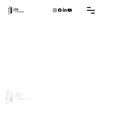
JSK Windows est une société belge qui design et
fabrique les châssis et portes en PVC/Alu.
Châssis PVC
Châssis Aluminium