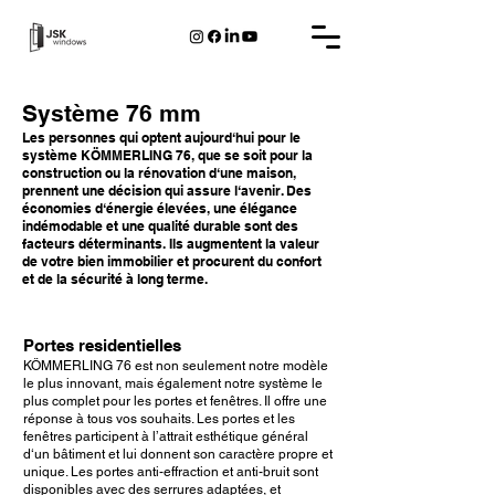
Système 76 mm
Les personnes qui optent aujourd‘hui pour le
système KÖMMERLING 76, que se soit pour la
construction ou la rénovation d‘une maison,
prennent une décision qui assure l‘avenir. Des
économies d‘énergie élevées, une élégance
indémodable et une qualité durable sont des
facteurs déterminants. Ils augmentent la valeur
de votre bien immobilier et procurent du confort
et de la sécurité à long terme.
Portes residentielles
KÖMMERLING 76 est non seulement notre modèle
le plus innovant, mais également notre système le
plus complet pour les portes et fenêtres. Il offre une
réponse à tous vos souhaits. Les portes et les
fenêtres participent à l’attrait esthétique général
d‘un bâtiment et lui donnent son caractère propre et
unique. Les portes anti-effraction et anti-bruit sont
disponibles avec des serrures adaptées, et